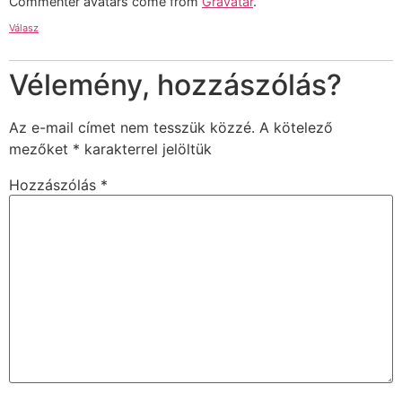
Commenter avatars come from
Gravatar
.
Válasz
Vélemény, hozzászólás?
Az e-mail címet nem tesszük közzé.
A kötelező
mezőket
*
karakterrel jelöltük
Hozzászólás
*